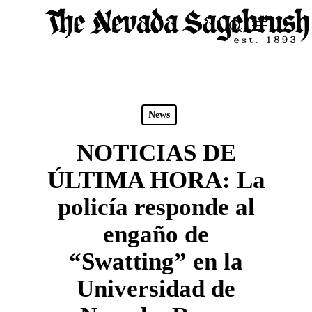
Skip
Menu
search
to
Close
main
Men
content
News
NOTICIAS DE
ÚLTIMA HORA: La
policía responde al
engaño de
“Swatting” en la
Universidad de