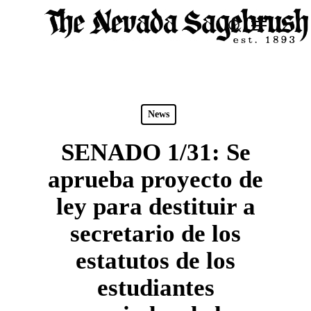
Skip
Menu
search
to
Close
main
Men
content
News
SENADO 1/31: Se
aprueba proyecto de
ley para destituir a
secretario de los
estatutos de los
estudiantes